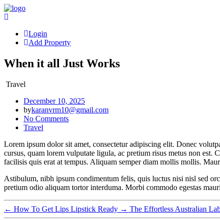
Skip
to
content
Login
Add Property
When it all Just Works
Travel
December 10, 2025
by
karanvrm10@gmail.com
No Comments
Travel
Lorem ipsum dolor sit amet, consectetur adipiscing elit. Donec volutpa
cursus, quam lorem vulputate ligula, ac pretium risus metus non est. C
facilisis quis erat at tempus. Aliquam semper diam mollis mollis. Maur
Astibulum, nibh ipsum condimentum felis, quis luctus nisi nisl sed orc
pretium odio aliquam tortor interduma. Morbi commodo egestas mauris, 
←
How To Get Lips Lipstick Ready
→
The Effortless Australian La