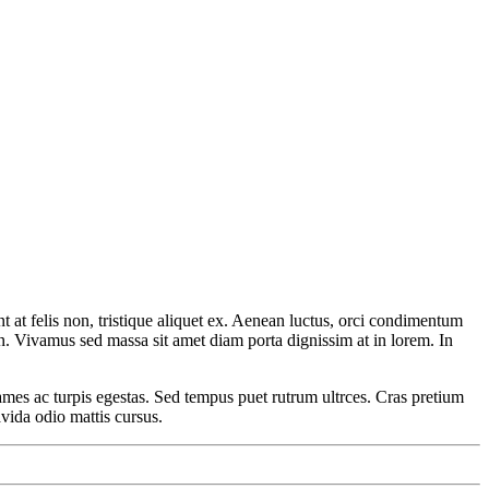
 at felis non, tristique aliquet ex. Aenean luctus, orci condimentum
in. Vivamus sed massa sit amet diam porta dignissim at in lorem. In
fames ac turpis egestas. Sed tempus puet rutrum ultrces. Cras pretium
vida odio mattis cursus.